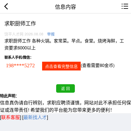
信息内容
求职厨师工作
饶平人才网 2026.08.08
举报
求职厨师工作 各种火锅。家常菜。早点。食堂。烧烤海鲜，工
资要求6000以上
联系人手机/微信：
(查看需要80金币)
198****5272
点击查看完整信息
特此声明：
信息真伪请自行辨别，求职应聘须谨慎，网站对此不承担任何保
证或连带责任! 希望我们的平台能为您带来更多的便利！
[
联系客服
]
[
最新找人才
]