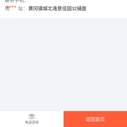
联系手机：
****
地 址：
黄冈镇城北逸景佳园32铺面
返回首页
电话咨询